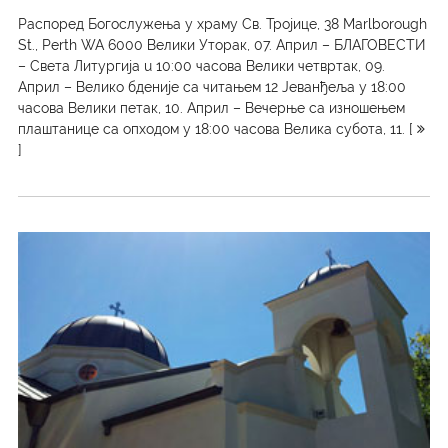
Распоред Богослужења у храму Св. Тројице, 38 Marlborough
St., Perth WA 6000 Велики Уторак, 07. Април – БЛАГОВЕСТИ
– Света Литургија u 10:00 часова Велики четвртак, 09.
Април – Велико бденије са читањем 12 Јеванђеља у 18:00
часова Велики петак, 10. Април – Вечерње са изношењем
плаштанице са опходом у 18:00 часова Велика субота, 11. [
]