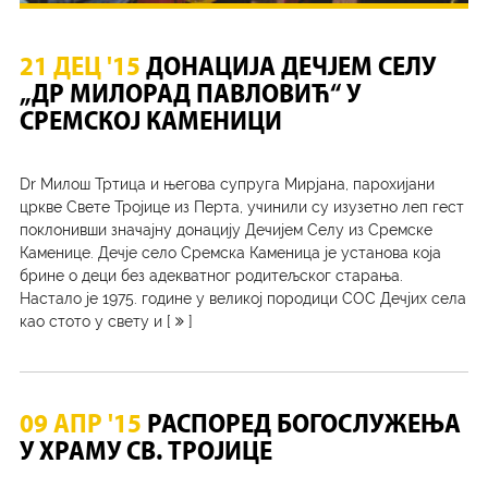
21 ДЕЦ '15
ДОНАЦИЈА ДЕЧЈЕМ СЕЛУ
„ДР МИЛОРАД ПАВЛОВИЋ“ У
СРЕМСКОЈ КАМЕНИЦИ
Dr Милош Тртица и његова супруга Мирјана, парохијани
цркве Свете Тројице из Перта, учинили су изузетно леп гест
поклонивши значајну донацију Дечијем Селу из Сремске
Каменице. Дечје село Сремска Каменица је установа која
брине о деци без адекватног родитељског старања.
Настало је 1975. године у великој породици СОС Дечјих села
као стото у свету и [
]
09 АПР '15
РАСПОРЕД БОГОСЛУЖЕЊА
У ХРАМУ СВ. ТРОЈИЦЕ