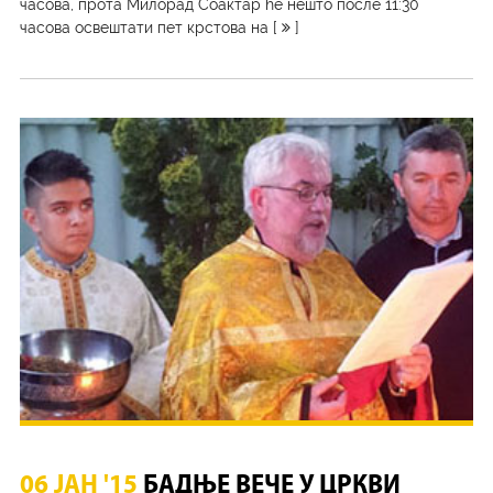
часова, прота Милорад Соактар ће нешто после 11:30
часова освештати пет крстова на [
]
06 ЈАН '15
БАДЊЕ ВЕЧЕ У ЦРКВИ