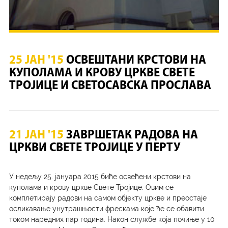
25 ЈАН '15
ОСВЕШТАНИ КРСТОВИ НА
КУПОЛАМА И КРОВУ ЦРКВЕ СВЕТЕ
ТРОЈИЦЕ И СВЕТОСАВСКА ПРОСЛАВА
21 ЈАН '15
ЗАВРШЕТАК РАДОВА НА
ЦРКВИ СВЕТЕ ТРОЈИЦЕ У ПЕРТУ
У недељу 25. јануара 2015 биће освећени крстови на
куполама и крову цркве Свете Тројице. Овим се
комплетирају радови на самом објекту цркве и преостаје
осликавање унутрашњости фрескама које ће се обавити
током наредних пар година. Након службе која почиње у 10