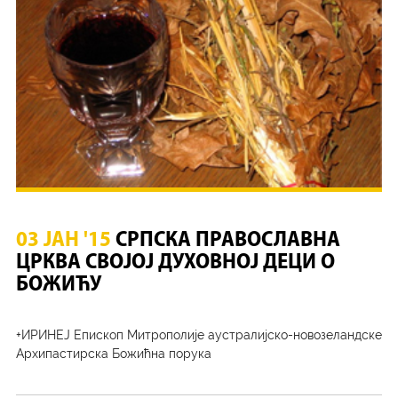
03 ЈАН '15
СРПСКА ПРАВОСЛАВНА
ЦРКВА СВОЈОЈ ДУХОВНОЈ ДЕЦИ О
БОЖИЋУ
+ИРИНЕЈ Епископ Митрополије аустралијско-новозеландске
Архипастирска Божићна порука