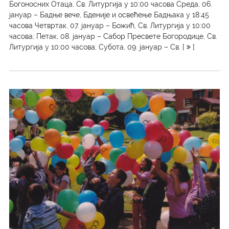
Богоносних Отаца, Св. Литургија у 10:00 часова Среда, 06.
јануар – Бадње вече, Бденије и освећење Бадњака у 18:45
часова Четвртак, 07. јануар – Божић, Св. Литургија у 10:00
часова; Петак, 08. јануар – Сабор Пресвете Богородице, Св.
Литургија у 10:00 часова; Субота, 09. јануар – Св. [
]