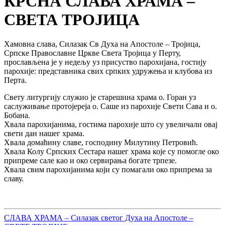
КРСНА СЛАВА ХРАМА –
СВЕТА ТРОЈИЦА
Хамовна слава, Силазак Св Духа на Апостоле – Тројица,
Српске Православне Цркве Света Тројица у Перту,
прослављена је у недељу уз присуство парохијана, гостију
парохије: представника свих српких удружења и клубова из
Перта.
Свету литургију служио је старешина храма о. Горан уз
саслуживање протојереја о. Саше из парохије Свети Сава и о.
Бобана.
Хвала парохијанима, гостима парохије што су увеличали овај
свети дан нашег храма.
Хвала домаћину славе, господину Милутину Петровић.
Хвала Колу Српских Сестара нашег храма које су помогле око
припреме сале као и око сервирања богате трпезе.
Хвала свим парохијанима који су помагали око припрема за
славу.
СЛАВА ХРАМА – Силазак светог Духа на Апостоле –